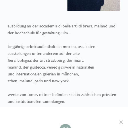
ausbildung an der accademia di belle arti di brera, mailand und 
der hochschule für gestaltung, ulm.
langjährige arbeitsaufenthalte in mexico, usa, italien.
ausstellungen unter anderem auf der arte
fiera, bologna, der art strasbourg, der miart,
mailand, der giudecca, venedig sowie in nationalen
und internationalen galerien in münchen,
athen, mailand, paris und new york.
werke von tomas nittner befinden sich in zahlreichen privaten 
und institutionellen sammlungen.
Diese Website benutzt Cookies. Wenn Sie die Website weiter
der künstler lebt und arbeitet in gauting bei münchen.
nutzen, gehen wir von Ihrem Einverständnis aus.